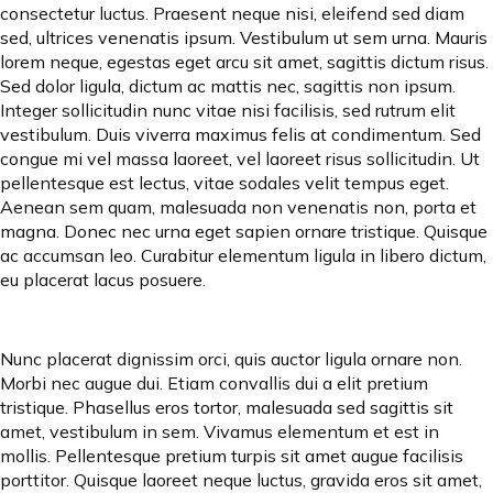
consectetur luctus. Praesent neque nisi, eleifend sed diam
sed, ultrices venenatis ipsum. Vestibulum ut sem urna. Mauris
lorem neque, egestas eget arcu sit amet, sagittis dictum risus.
Sed dolor ligula, dictum ac mattis nec, sagittis non ipsum.
Integer sollicitudin nunc vitae nisi facilisis, sed rutrum elit
vestibulum. Duis viverra maximus felis at condimentum. Sed
congue mi vel massa laoreet, vel laoreet risus sollicitudin. Ut
pellentesque est lectus, vitae sodales velit tempus eget.
Aenean sem quam, malesuada non venenatis non, porta et
magna. Donec nec urna eget sapien ornare tristique. Quisque
ac accumsan leo. Curabitur elementum ligula in libero dictum,
eu placerat lacus posuere.
Nunc placerat dignissim orci, quis auctor ligula ornare non.
Morbi nec augue dui. Etiam convallis dui a elit pretium
tristique. Phasellus eros tortor, malesuada sed sagittis sit
amet, vestibulum in sem. Vivamus elementum et est in
mollis. Pellentesque pretium turpis sit amet augue facilisis
porttitor. Quisque laoreet neque luctus, gravida eros sit amet,