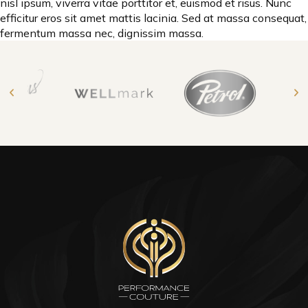
nisl ipsum, viverra vitae porttitor et, euismod et risus. Nunc
efficitur eros sit amet mattis lacinia. Sed at massa consequat,
fermentum massa nec, dignissim massa.