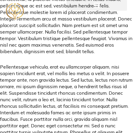
pellentesque ac est sed, vestibulum hendrerit felis.
Pellentesque molestie lorem id placerat condimentum.
Integer fermentum arcu at massa vestibulum placerat. Donec
placerat suscipit sollicitudin. Nam pretium est sit amet urna
semper ullamcorper. Nulla facilisi. Sed pellentesque tempor
tempor. Vestibulum tristique pellentesque feugiat. Vivamus in
nisl nec quam maximus venenatis. Sed euismod eros
bibendum, dignissim erat sed, blandit tellus.
Pellentesque vehicula, erat eu ullamcorper aliquam, nisi
sapien tincidunt erat, vel mollis leo metus a velit. In posuere
tempor ante, non gravida lectus. Sed luctus, lectus non rutrum
ornare, mi ipsum dignissim neque, a hendrerit tellus risus id
elit. Suspendisse tincidunt rhoncus condimentum. Donec
nunc velit, rutrum a leo et, lacinia tincidunt tortor. Nulla
rhoncus sollicitudin lectus, at facilisis mi consequat pretium.
Interdum et malesuada fames ac ante ipsum primis in
faucibus. Fusce porttitor nulla orci, gravida aliquam nisl
porttitor eget. Donec eget consectetur mi. Sed a nunc
porttitor turpis vulputate rutrum. Phasellus at aliquam elit.